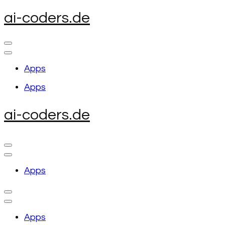
Skip
ai-coders.de
to
content
(Press
Enter)
Apps
Apps
ai-coders.de
Apps
Apps