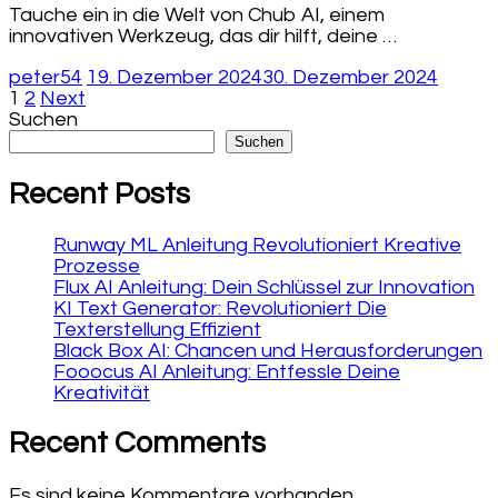
Tauche ein in die Welt von Chub AI, einem
innovativen Werkzeug, das dir hilft, deine …
peter54
19. Dezember 2024
30. Dezember 2024
Seitennummerierung
Page
Page
1
2
Next
Suchen
der
Suchen
Beiträge
Recent Posts
Runway ML Anleitung Revolutioniert Kreative
Prozesse
Flux AI Anleitung: Dein Schlüssel zur Innovation
KI Text Generator: Revolutioniert Die
Texterstellung Effizient
Black Box AI: Chancen und Herausforderungen
Fooocus AI Anleitung: Entfessle Deine
Kreativität
Recent Comments
Es sind keine Kommentare vorhanden.