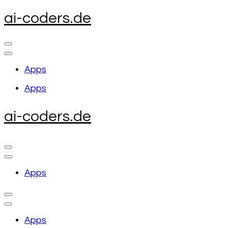
Skip
ai-coders.de
to
content
(Press
Enter)
Apps
Apps
ai-coders.de
Apps
Apps