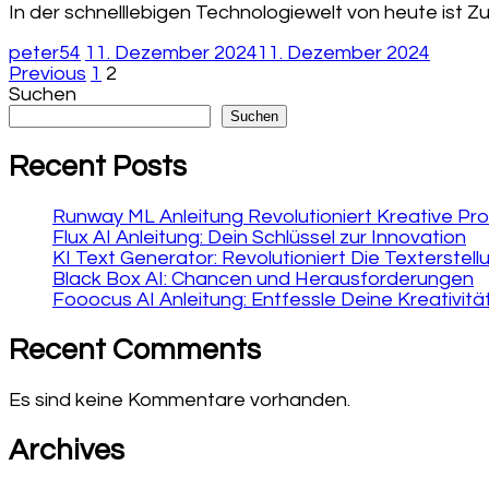
In der schnelllebigen Technologiewelt von heute ist Z
peter54
11. Dezember 2024
11. Dezember 2024
Seitennummerierung
Page
Page
Previous
1
2
Suchen
der
Suchen
Beiträge
Recent Posts
Runway ML Anleitung Revolutioniert Kreative Pr
Flux AI Anleitung: Dein Schlüssel zur Innovation
KI Text Generator: Revolutioniert Die Texterstellu
Black Box AI: Chancen und Herausforderungen
Fooocus AI Anleitung: Entfessle Deine Kreativitä
Recent Comments
Es sind keine Kommentare vorhanden.
Archives