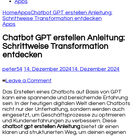
Apps
Home
Apps
Chatbot GPT erstellen Anleitung:
Schrittweise Transformation entdecken
Apps
Chatbot GPT erstellen Anleitung:
Schrittweise Transformation
entdecken
peter54
14. Dezember 2024
14. Dezember 2024
on
Leave a Comment
Chatbot
Das Erstellen eines Chatbots auf Basis von GPT
GPT
kann eine spannende und bereichernde Erfahrung
erstellen
sein. In der heutigen digitalen Welt dienen Chatbots
Anleitung:
nicht nur der Unterhaltung, sondern werden auch
Schrittweise
eingesetzt, um Geschäftsprozesse zu optimieren
Transformation
und Kundenerfahrungen zu verbessern. Diese
entdecken
chatbot gpt erstellen Anleitung
bietet dir einen
klaren und strukturierten Weg, um deinen eigenen