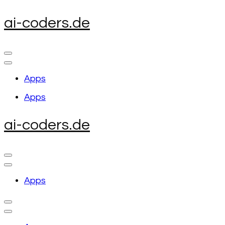
Skip
ai-coders.de
to
content
(Press
Enter)
Apps
Apps
ai-coders.de
Apps